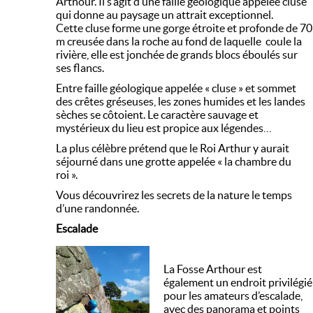
Arthour. Il s’agit d’une faille géologique appelée cluse
qui donne au paysage un attrait exceptionnel.
Cette cluse forme une gorge étroite et profonde de 70
m creusée dans la roche au fond de laquelle coule la
rivière, elle est jonchée de grands blocs éboulés sur
ses flancs.
Entre faille géologique appelée « cluse » et sommet
des crêtes gréseuses, les zones humides et les landes
sèches se côtoient. Le caractère sauvage et
mystérieux du lieu est propice aux légendes…
La plus célèbre prétend que le Roi Arthur y aurait
séjourné dans une grotte appelée « la chambre du
roi ».
Vous découvrirez les secrets de la nature le temps
d’une randonnée.
Escalade
La Fosse Arthour est
également un endroit privilégié
pour les amateurs d’escalade,
avec des panorama et points