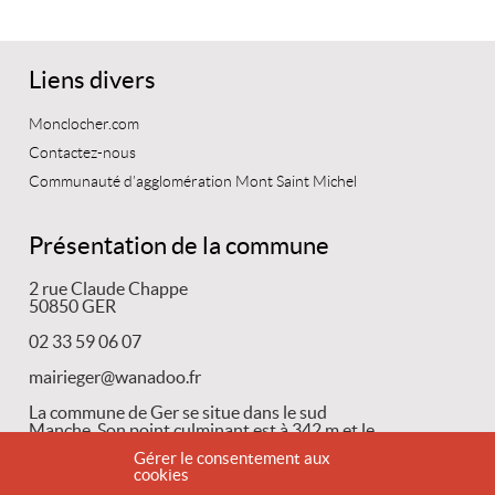
Liens divers
Monclocher.com
Contactez-nous
Communauté d’agglomération Mont Saint Michel
Présentation de la commune
2 rue Claude Chappe
50850 GER
02 33 59 06 07
mairieger@wanadoo.fr
La commune de Ger se situe dans le sud
Manche. Son point culminant est à 342 m et le
point
Gérer le consentement aux
cookies