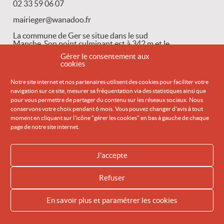
02 33 59 06 07
mairieger@wanadoo.fr
La commune de Ger se situe dans le sud
Manche. Son point culminant est à 342 m et le
point
Gérer le consentement aux
cookies
LIRE
Notre site internet et nos partenaires utilisent des cookies pour faciliter votre
LA SUITE
navigation sur ce site, mesurer sa fréquentation via des statistiques ainsi que
pour vous permettre de partager du contenu sur les réseaux sociaux. Nous
Météo
conservons votre choix pendant 6 mois. Vous pouvez changer d'avis à tout
moment en cliquant sur l'icône "gérer les cookies" en bas à gauche de chaque
page de notre site internet.
J'accepte
ACCUEIL
ACCESSIBILITÉ
DONNÉES PERSONNELLES
MENTIONS LÉGALES
Refuser
PLAN DU SITE
POLITIQUE DES COOKIES
En savoir plus et paramétrer les cookies